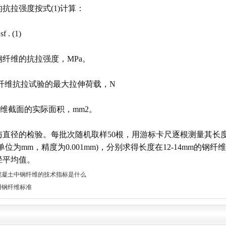
抗拉强度按式(1)计算：
f . (1)
纤维的抗拉强度，MPa。
钢纤维抗拉试验的最大拉伸荷载，N
钢纤维截面的实际面积，mm2。
直径的检验。每批次随机取样50根，用游标卡尺逐根测量其长度(计
位为mm，精度为0.001mm)，分别求得长度在12-14mm的钢纤维
径平均值。
混凝土中钢纤维的技术指标是什么
用钢纤维标准