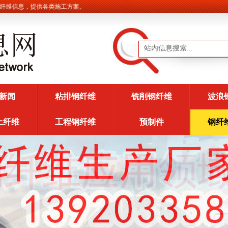
信息，提供各类施工方案。
新闻
粘排钢纤维
铣削钢纤维
波浪
土纤维
工程钢纤维
预制件
钢纤