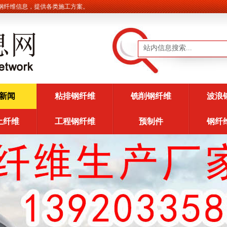
维信息，提供各类施工方案。
新闻
粘排钢纤维
铣削钢纤维
波浪
土纤维
工程钢纤维
预制件
钢纤