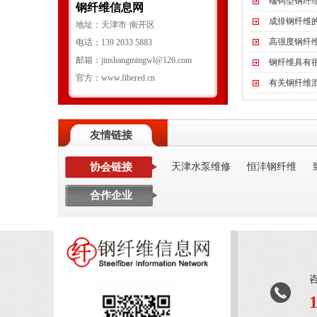
端钩型钢纤
钢纤维信息网
成排钢纤维
地址：天津市·南开区
高强度钢纤
电话：139 2033 5883
邮箱：jinshangmingwl@126.com
钢纤维具有
官方：www.fibered.cn
有关钢纤维
友情链接
协会链接
天津水泵维修
恒沣钢纤维
合作企业