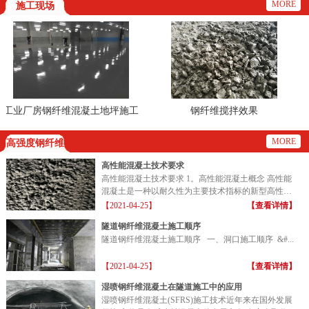
MORE
施工现场
工业厂房钢纤维混凝土地坪施工
钢纤维搅拌效果
现场
MORE
高强度钢纤维
高性能混凝土技术要求
高性能混凝土技术要求 1。高性能混凝土概念 高性能
混凝土是一种以耐久性为主要技术指标的新型高性能
混凝土...
【2021-04-25】
【查看详情】
隧道钢纤维混凝土施工顺序
隧道钢纤维混凝土施工顺序 一、洞口施工顺序 &#...
【2021-04-25】
【查看详情】
湿喷钢纤维混凝土在隧道施工中的应用
湿喷钢纤维混凝土(SFRS)施工技术近年来在国外发展