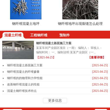
钢纤维混凝土地坪
钢纤维地坪出现裂缝怎么处理
钢
混凝土纤维
工程钢纤维
预制件
钢纤维混凝土路面施工方案
某某车间产业园区项目（一期） 编制人： 审核人：
编制时间： 一、编制说明 某某产业园区（一...
【2021-04-25】
【查看详情】
钢纤维混凝土路面施工方案
[2021-04-25]
钢纤维混凝土的纤维掺量
[2021-04-25]
钢纤维的的物理和力学性能
[2021-04-25]
改善钢纤维混凝土的性能
[2021-04-25]
混凝土钢纤维技术特点
[2021-04-25]
更多信息