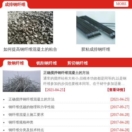
MORE
成排钢纤维
如何提高钢纤维混凝土的粘合
胶粘成排钢纤维
路
散钢纤维
铣削钢纤维
剪切钢纤维
正确搅拌钢纤维混凝土的方法
通常的搅拌站有大有小,但根本功效都是同等的,以是钢
纤维参加的步伐也要根本同等。在干材中参加适量的
钢纤维...
【2021-04-25】
【查看详情】
正确搅拌钢纤维混凝土的方法
[2021-04-25]
钢纤维优越的物理和力学性能
[2017-09-27]
钢纤维混凝土施工要求
[2017-04-28]
钢纤维规格种类
[2017-04-28]
钢纤维分类及技术特点
[2017-04-28]