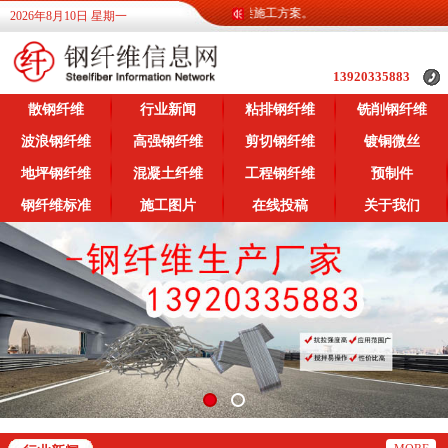
息网为广大客户提供各类钢纤维信息，提供各类施工方案。
2026年8月10日 星期一
13920335883
散钢纤维
行业新闻
粘排钢纤维
铣削钢纤维
波浪钢纤维
高强钢纤维
剪切钢纤维
镀铜微丝
地坪钢纤维
混凝土纤维
工程钢纤维
预制件
钢纤维标准
施工图片
在线投稿
关于我们