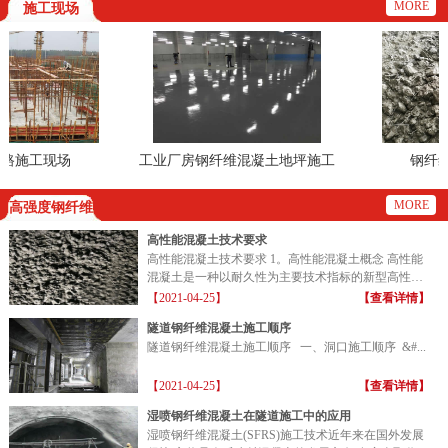
MORE
施工现场
施工现场
工业厂房钢纤维混凝土地坪施工
钢纤维搅
现场
MORE
高强度钢纤维
高性能混凝土技术要求
高性能混凝土技术要求 1。高性能混凝土概念 高性能
混凝土是一种以耐久性为主要技术指标的新型高性能
混凝土...
【2021-04-25】
【查看详情】
隧道钢纤维混凝土施工顺序
隧道钢纤维混凝土施工顺序 一、洞口施工顺序 &#...
【2021-04-25】
【查看详情】
湿喷钢纤维混凝土在隧道施工中的应用
湿喷钢纤维混凝土(SFRS)施工技术近年来在国外发展