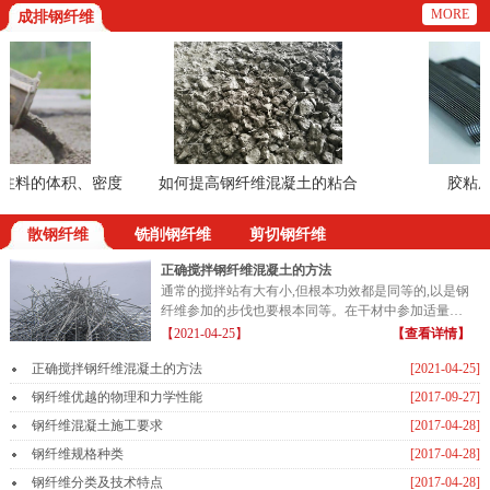
MORE
成排钢纤维
料的体积、密度
如何提高钢纤维混凝土的粘合
胶粘成排
方法
散钢纤维
铣削钢纤维
剪切钢纤维
正确搅拌钢纤维混凝土的方法
通常的搅拌站有大有小,但根本功效都是同等的,以是钢
纤维参加的步伐也要根本同等。在干材中参加适量的
钢纤维...
【2021-04-25】
【查看详情】
正确搅拌钢纤维混凝土的方法
[2021-04-25]
钢纤维优越的物理和力学性能
[2017-09-27]
钢纤维混凝土施工要求
[2017-04-28]
钢纤维规格种类
[2017-04-28]
钢纤维分类及技术特点
[2017-04-28]