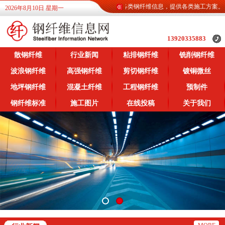
钢纤维信息网为广大客户提供各类钢纤维信息，提供各类施工方案。
2026年8月10日 星期一
13920335883
散钢纤维
行业新闻
粘排钢纤维
铣削钢纤维
波浪钢纤维
高强钢纤维
剪切钢纤维
镀铜微丝
地坪钢纤维
混凝土纤维
工程钢纤维
预制件
钢纤维标准
施工图片
在线投稿
关于我们