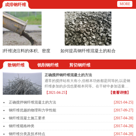
MORE
成排钢纤维
纤维浇注料的体积、密度
如何提高钢纤维混凝土的粘合
的方法
散钢纤维
铣削钢纤维
剪切钢纤维
正确搅拌钢纤维混凝土的方法
通常的搅拌站有大有小,但根本功效都是同等的,以是钢
纤维参加的步伐也要根本同等。在干材中参加适量的
钢纤维...
【2021-04-25】
【查看详情】
正确搅拌钢纤维混凝土的方法
[2021-04-25]
钢纤维优越的物理和力学性能
[2017-09-27]
钢纤维混凝土施工要求
[2017-04-28]
钢纤维规格种类
[2017-04-28]
钢纤维分类及技术特点
[2017-04-28]