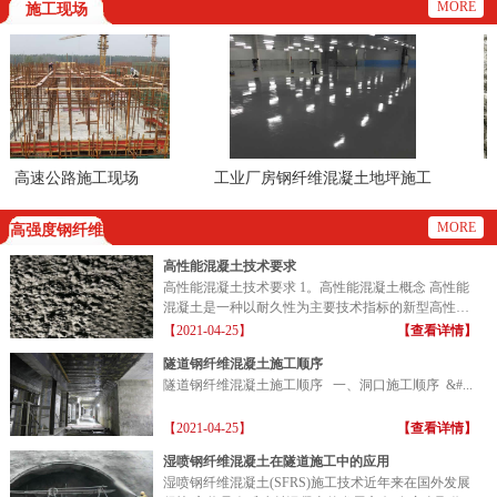
MORE
施工现场
高速公路施工现场
工业厂房钢纤维混凝土地坪施工
现场
MORE
高强度钢纤维
高性能混凝土技术要求
高性能混凝土技术要求 1。高性能混凝土概念 高性能
混凝土是一种以耐久性为主要技术指标的新型高性能
混凝土...
【2021-04-25】
【查看详情】
隧道钢纤维混凝土施工顺序
隧道钢纤维混凝土施工顺序 一、洞口施工顺序 &#...
【2021-04-25】
【查看详情】
湿喷钢纤维混凝土在隧道施工中的应用
湿喷钢纤维混凝土(SFRS)施工技术近年来在国外发展