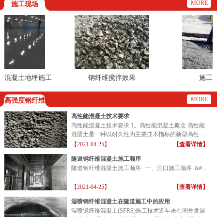
MORE
施工现场
混凝土地坪施工
钢纤维搅拌效果
施工现
场
MORE
高强度钢纤维
高性能混凝土技术要求
高性能混凝土技术要求 1。高性能混凝土概念 高性能
混凝土是一种以耐久性为主要技术指标的新型高性能
混凝土...
【2021-04-25】
【查看详情】
隧道钢纤维混凝土施工顺序
隧道钢纤维混凝土施工顺序 一、洞口施工顺序 &#...
【2021-04-25】
【查看详情】
湿喷钢纤维混凝土在隧道施工中的应用
湿喷钢纤维混凝土(SFRS)施工技术近年来在国外发展