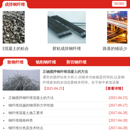
MORE
成排钢纤维
混凝土的粘合
胶粘成排钢纤维
路基的铺设少不了
散钢纤维
铣削钢纤维
剪切钢纤维
正确搅拌钢纤维混凝土的方法
通常的搅拌站有大有小,但根本功效都是同等的,以是钢
纤维参加的步伐也要根本同等。在干材中参加适量的
钢纤维...
【2021-04-25】
【查看详情】
正确搅拌钢纤维混凝土的方法
[2021-04-25]
钢纤维优越的物理和力学性能
[2017-09-27]
钢纤维混凝土施工要求
[2017-04-28]
钢纤维规格种类
[2017-04-28]
钢纤维分类及技术特点
[2017-04-28]