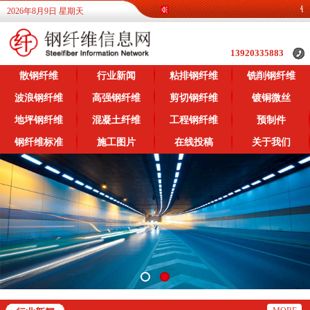
钢纤
2026年8月9日 星期天
13920335883
散钢纤维
行业新闻
粘排钢纤维
铣削钢纤维
波浪钢纤维
高强钢纤维
剪切钢纤维
镀铜微丝
地坪钢纤维
混凝土纤维
工程钢纤维
预制件
钢纤维标准
施工图片
在线投稿
关于我们