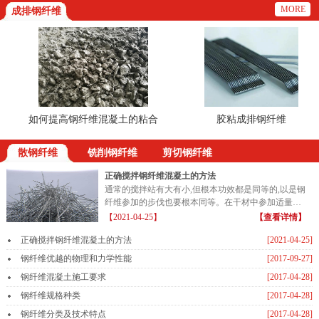
MORE
成排钢纤维
如何提高钢纤维混凝土的粘合
胶粘成排钢纤维
散钢纤维
铣削钢纤维
剪切钢纤维
正确搅拌钢纤维混凝土的方法
通常的搅拌站有大有小,但根本功效都是同等的,以是钢
纤维参加的步伐也要根本同等。在干材中参加适量的
钢纤维...
【2021-04-25】
【查看详情】
正确搅拌钢纤维混凝土的方法
[2021-04-25]
钢纤维优越的物理和力学性能
[2017-09-27]
钢纤维混凝土施工要求
[2017-04-28]
钢纤维规格种类
[2017-04-28]
钢纤维分类及技术特点
[2017-04-28]