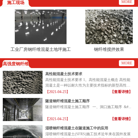
MORE
施工现场
工业厂房钢纤维混凝土地坪施工
钢纤维搅拌效果
现场
MORE
高强度钢纤维
高性能混凝土技术要求
高性能混凝土技术要求 1。高性能混凝土概念 高性能
混凝土是一种以耐久性为主要技术指标的新型高性能
混凝土...
【2021-04-25】
【查看详情】
隧道钢纤维混凝土施工顺序
隧道钢纤维混凝土施工顺序 一、洞口施工顺序 &#...
【2021-04-25】
【查看详情】
湿喷钢纤维混凝土在隧道施工中的应用
湿喷钢纤维混凝土(SFRS)施工技术近年来在国外发展