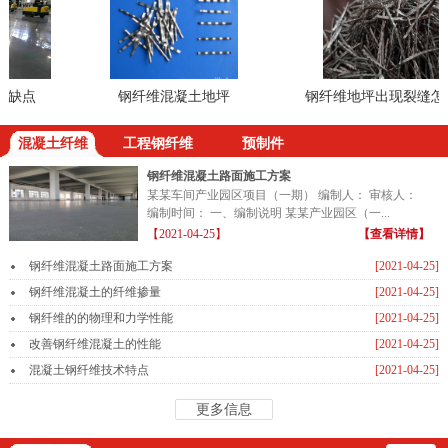
缺点
钢纤维混凝土地坪
钢纤维地坪出现裂缝怎么
混凝土纤维
工程钢纤维
预制件
钢纤维混凝土路面施工方案
某某车间产业园区项目（一期） 编制人： 审核人：
编制时间： 一、编制说明 某某产业园区（一...
【2021-04-25】
【查看详情】
钢纤维混凝土路面施工方案
[2021-04-25]
钢纤维混凝土的纤维掺量
[2021-04-25]
钢纤维的的物理和力学性能
[2021-04-25]
改善钢纤维混凝土的性能
[2021-04-25]
混凝土钢纤维技术特点
[2021-04-25]
更多信息