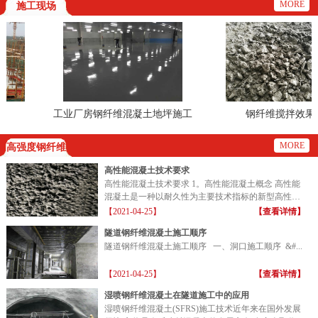
MORE
施工现场
工业厂房钢纤维混凝土地坪施工
钢纤维搅拌效果
现场
MORE
高强度钢纤维
高性能混凝土技术要求
高性能混凝土技术要求 1。高性能混凝土概念 高性能
混凝土是一种以耐久性为主要技术指标的新型高性能
混凝土...
【2021-04-25】
【查看详情】
隧道钢纤维混凝土施工顺序
隧道钢纤维混凝土施工顺序 一、洞口施工顺序 &#...
【2021-04-25】
【查看详情】
湿喷钢纤维混凝土在隧道施工中的应用
湿喷钢纤维混凝土(SFRS)施工技术近年来在国外发展