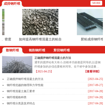
MORE
成排钢纤维
、密度
如何提高钢纤维混凝土的粘合
胶粘成排钢纤维
散钢纤维
铣削钢纤维
剪切钢纤维
正确搅拌钢纤维混凝土的方法
通常的搅拌站有大有小,但根本功效都是同等的,以是钢
纤维参加的步伐也要根本同等。在干材中参加适量的
钢纤维...
【2021-04-25】
【查看详情】
正确搅拌钢纤维混凝土的方法
[2021-04-25]
钢纤维优越的物理和力学性能
[2017-09-27]
钢纤维混凝土施工要求
[2017-04-28]
钢纤维规格种类
[2017-04-28]
钢纤维分类及技术特点
[2017-04-28]