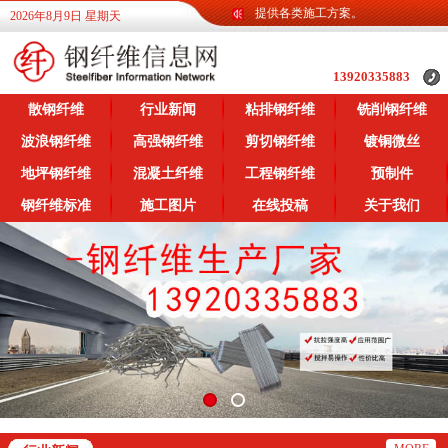
钢纤维信息网为广大客户提供各类钢纤维信息，提供各类施工方案。
2026年8月9日 星期天
13920335883
散钢纤维
行业新闻
粘排钢纤维
铣削钢纤维
波浪钢纤维
高强钢纤维
剪切钢纤维
镀铜微丝
地坪钢纤维
混凝土纤维
工程钢纤维
预制件
钢纤维标准
施工图片
在线投稿
关于我们