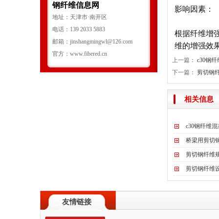
钢纤维信息网
影响因素：
地址：天津市·南开区
电话：139 2033 5883
根据纤维增
邮箱：jinshangmingwl@126.com
维的增强效果
官方：www.fibered.cn
上一篇：
c30钢
下一篇：
剪切钢
相关信息
c30钢纤维
桥梁用剪切
剪切钢纤维
剪切钢纤维
友情链接