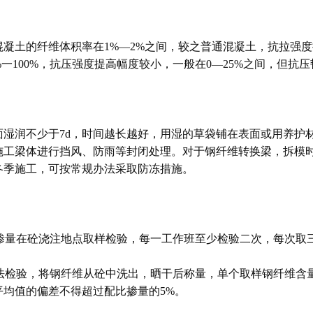
凝土的纤维体积率在1%—2%之间，较之普通混凝土，抗拉强度提高
%一100%，抗压强度提高幅度较小，一般在0—25%之间，但抗
面湿润不少于7d，时间越长越好，用湿的草袋铺在表面或用养护
施工梁体进行挡风、防雨等封闭处理。对于钢纤维转换梁，拆模时
冬季施工，可按常规办法采取防冻措施。
的掺量在砼浇注地点取样检验，每一工作班至少检验二次，每次取
洗法检验，将钢纤维从砼中洗出，晒干后称量，单个取样钢纤维含
平均值的偏差不得超过配比掺量的5%。