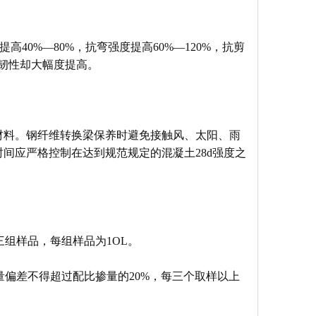
40%—80%，抗弯强度提高60%—120%，抗剪
压韧性却大幅度提高。
材料。钢纤维转换梁保养时避免接触风、太阳、雨
间应严格控制在达到规范规定的混凝土28d强度之
三组样品，每组样品为1OL。
量偏差不得超过配比掺量的20%，每三个取样以上