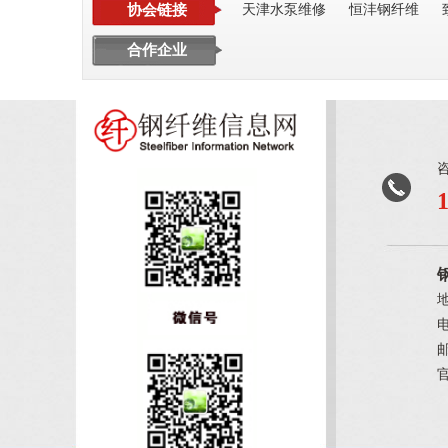
协会链接
天津水泵维修
恒沣钢纤维
合作企业
电
邮
官