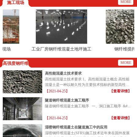
MORE
施工现场
现场
工业厂房钢纤维混凝土地坪施工
钢纤维搅拌效
现场
MORE
高强度钢纤维
高性能混凝土技术要求
高性能混凝土技术要求 1。高性能混凝土概念 高性能
混凝土是一种以耐久性为主要技术指标的新型高性能
混凝土...
【2021-04-25】
【查看详情】
隧道钢纤维混凝土施工顺序
隧道钢纤维混凝土施工顺序 一、洞口施工顺序 &#...
【2021-04-25】
【查看详情】
湿喷钢纤维混凝土在隧道施工中的应用
湿喷钢纤维混凝土(SFRS)施工技术近年来在国外发展