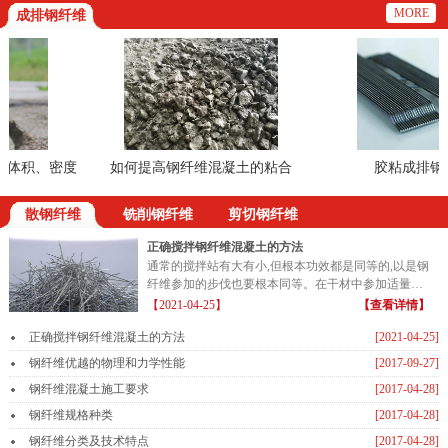
MORE
成排钢纤维
体积、密度
如何提高钢纤维混凝土的粘合
胶粘成排钢纤
散钢纤维
铣削钢纤维
剪切钢纤维
正确搅拌钢纤维混凝土的方法
通常的搅拌站有大有小,但根本功效都是同等的,以是钢
纤维参加的步伐也要根本同等。在干材中参加适量的
钢纤维...
【2021-04-25】
【查看详情】
正确搅拌钢纤维混凝土的方法
[2021-04-25]
钢纤维优越的物理和力学性能
[2017-09-27]
钢纤维混凝土施工要求
[2017-04-28]
钢纤维规格种类
[2017-04-28]
钢纤维分类及技术特点
[2017-04-28]