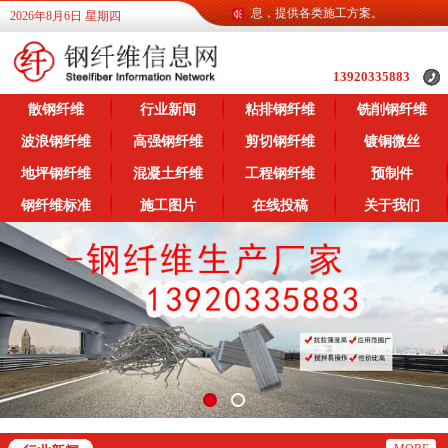
钢纤维信息网为广大客户提供各类钢纤维信息，提供各类施工方案。
2026年8月6日 星期四
13920335883
散钢纤维
行业新闻
粘排钢纤维
铣削钢纤维
波浪钢纤维
高强钢纤维
剪切钢纤维
镀铜微丝
地坪钢纤维
混凝土纤维
工程钢纤维
预制件
钢纤维标准
施工图片
在线投稿
关于我们