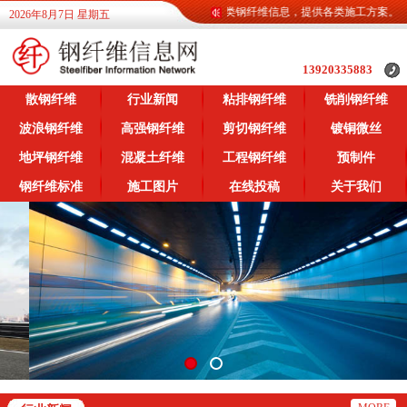
钢纤维信息网为广大客户提供各类钢纤维信息，提供各类施工方案。
2026年8月7日 星期五
13920335883
散钢纤维
行业新闻
粘排钢纤维
铣削钢纤维
波浪钢纤维
高强钢纤维
剪切钢纤维
镀铜微丝
地坪钢纤维
混凝土纤维
工程钢纤维
预制件
钢纤维标准
施工图片
在线投稿
关于我们