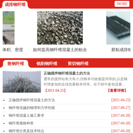
MORE
成排钢纤维
体积、密度
如何提高钢纤维混凝土的粘合
胶粘成排钢纤
散钢纤维
铣削钢纤维
剪切钢纤维
正确搅拌钢纤维混凝土的方法
通常的搅拌站有大有小,但根本功效都是同等的,以是钢
纤维参加的步伐也要根本同等。在干材中参加适量的
钢纤维...
【2021-04-25】
【查看详情】
正确搅拌钢纤维混凝土的方法
[2021-04-25]
钢纤维优越的物理和力学性能
[2017-09-27]
钢纤维混凝土施工要求
[2017-04-28]
钢纤维规格种类
[2017-04-28]
钢纤维分类及技术特点
[2017-04-28]