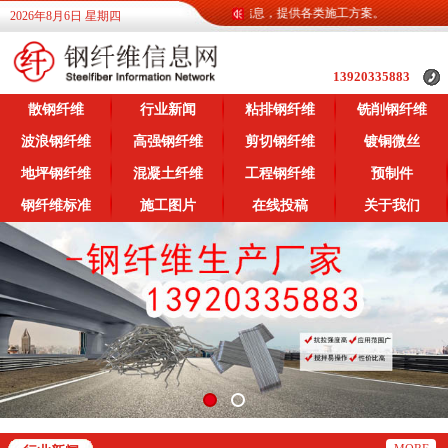
钢纤维信息网为广大客户提供各类钢纤维信息，提供各类施工方案。
2026年8月6日 星期四
13920335883
散钢纤维
行业新闻
粘排钢纤维
铣削钢纤维
波浪钢纤维
高强钢纤维
剪切钢纤维
镀铜微丝
地坪钢纤维
混凝土纤维
工程钢纤维
预制件
钢纤维标准
施工图片
在线投稿
关于我们