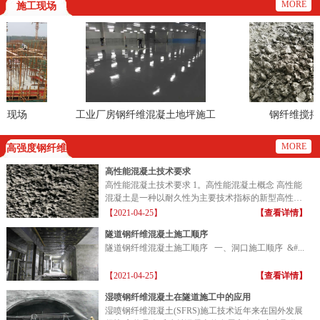
MORE
施工现场
现场
工业厂房钢纤维混凝土地坪施工
钢纤维搅拌效
现场
MORE
高强度钢纤维
高性能混凝土技术要求
高性能混凝土技术要求 1。高性能混凝土概念 高性能
混凝土是一种以耐久性为主要技术指标的新型高性能
混凝土...
【2021-04-25】
【查看详情】
隧道钢纤维混凝土施工顺序
隧道钢纤维混凝土施工顺序 一、洞口施工顺序 &#...
【2021-04-25】
【查看详情】
湿喷钢纤维混凝土在隧道施工中的应用
湿喷钢纤维混凝土(SFRS)施工技术近年来在国外发展