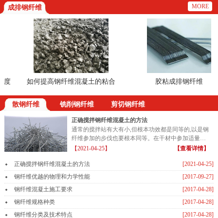
MORE
成排钢纤维
度
如何提高钢纤维混凝土的粘合
胶粘成排钢纤维
散钢纤维
铣削钢纤维
剪切钢纤维
正确搅拌钢纤维混凝土的方法
通常的搅拌站有大有小,但根本功效都是同等的,以是钢
纤维参加的步伐也要根本同等。在干材中参加适量的
钢纤维...
【2021-04-25】
【查看详情】
正确搅拌钢纤维混凝土的方法
[2021-04-25]
钢纤维优越的物理和力学性能
[2017-09-27]
钢纤维混凝土施工要求
[2017-04-28]
钢纤维规格种类
[2017-04-28]
钢纤维分类及技术特点
[2017-04-28]