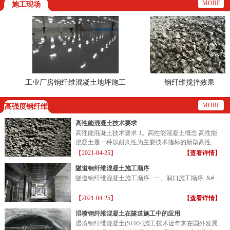
MORE
施工现场
工业厂房钢纤维混凝土地坪施工
钢纤维搅拌效果
现场
MORE
高强度钢纤维
高性能混凝土技术要求
高性能混凝土技术要求 1。高性能混凝土概念 高性能
混凝土是一种以耐久性为主要技术指标的新型高性能
混凝土...
【2021-04-25】
【查看详情】
隧道钢纤维混凝土施工顺序
隧道钢纤维混凝土施工顺序 一、洞口施工顺序 &#...
【2021-04-25】
【查看详情】
湿喷钢纤维混凝土在隧道施工中的应用
湿喷钢纤维混凝土(SFRS)施工技术近年来在国外发展