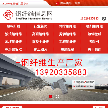
维信息网为广大客户提供各类钢纤维信息，提供各类施工方案。
2026年8月6日 星期四
13920335883
散钢纤维
行业新闻
粘排钢纤维
铣削钢纤维
波浪钢纤维
高强钢纤维
剪切钢纤维
镀铜微丝
地坪钢纤维
混凝土纤维
工程钢纤维
预制件
钢纤维标准
施工图片
在线投稿
关于我们