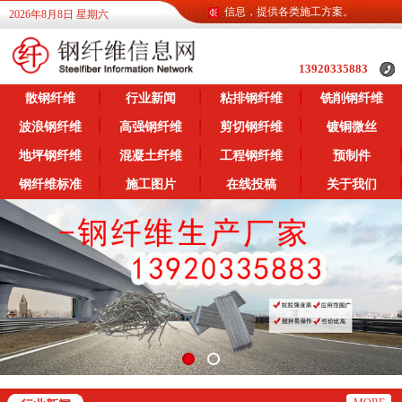
钢纤维信息网为广大客户提供各类钢纤维信息，提供各类施工方案。
2026年8月8日 星期六
13920335883
散钢纤维
行业新闻
粘排钢纤维
铣削钢纤维
波浪钢纤维
高强钢纤维
剪切钢纤维
镀铜微丝
地坪钢纤维
混凝土纤维
工程钢纤维
预制件
钢纤维标准
施工图片
在线投稿
关于我们