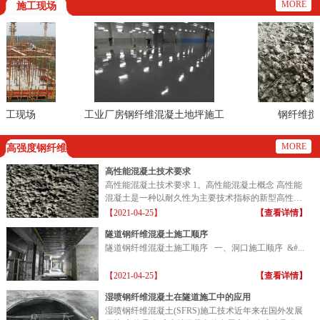
MORE
施工现场
工现场
工业厂房钢纤维混凝土地坪施工
钢纤维搅拌
现场
MORE
高强度钢纤维
高性能混凝土技术要求
高性能混凝土技术要求 1。高性能混凝土概念 高性能
混凝土是一种以耐久性为主要技术指标的新型高性能
混凝土...
【2021-04-25】
【查看详情】
隧道钢纤维混凝土施工顺序
隧道钢纤维混凝土施工顺序 一、洞口施工顺序 &#...
【2021-04-25】
【查看详情】
湿喷钢纤维混凝土在隧道施工中的应用
湿喷钢纤维混凝土(SFRS)施工技术近年来在国外发展