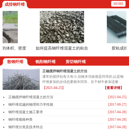
MORE
成排钢纤维
的体积、密度
如何提高钢纤维混凝土的粘合
胶粘成排钢
散钢纤维
铣削钢纤维
剪切钢纤维
正确搅拌钢纤维混凝土的方法
通常的搅拌站有大有小,但根本功效都是同等的,以是钢
纤维参加的步伐也要根本同等。在干材中参加适量的
钢纤维...
【2021-04-25】
【查看详情】
正确搅拌钢纤维混凝土的方法
[2021-04-25]
钢纤维优越的物理和力学性能
[2017-09-27]
钢纤维混凝土施工要求
[2017-04-28]
钢纤维规格种类
[2017-04-28]
钢纤维分类及技术特点
[2017-04-28]