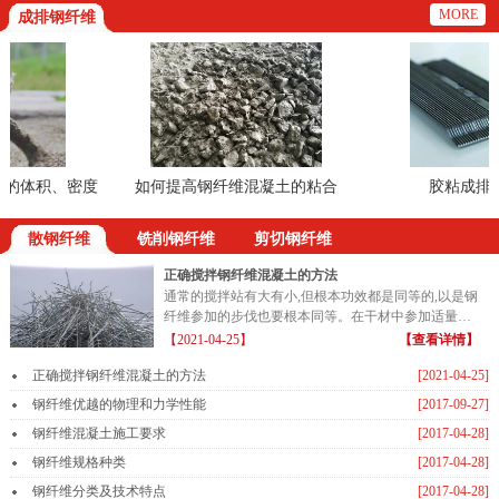
MORE
成排钢纤维
体积、密度
如何提高钢纤维混凝土的粘合
胶粘成排钢
散钢纤维
铣削钢纤维
剪切钢纤维
正确搅拌钢纤维混凝土的方法
通常的搅拌站有大有小,但根本功效都是同等的,以是钢
纤维参加的步伐也要根本同等。在干材中参加适量的
钢纤维...
【2021-04-25】
【查看详情】
正确搅拌钢纤维混凝土的方法
[2021-04-25]
钢纤维优越的物理和力学性能
[2017-09-27]
钢纤维混凝土施工要求
[2017-04-28]
钢纤维规格种类
[2017-04-28]
钢纤维分类及技术特点
[2017-04-28]