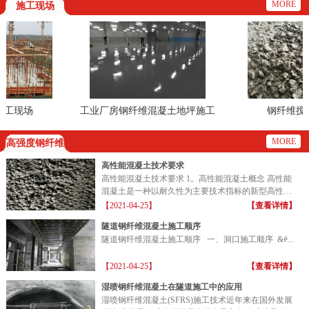
MORE
施工现场
工现场
工业厂房钢纤维混凝土地坪施工
钢纤维搅拌
现场
MORE
高强度钢纤维
高性能混凝土技术要求
高性能混凝土技术要求 1。高性能混凝土概念 高性能
混凝土是一种以耐久性为主要技术指标的新型高性能
混凝土...
【2021-04-25】
【查看详情】
隧道钢纤维混凝土施工顺序
隧道钢纤维混凝土施工顺序 一、洞口施工顺序 &#...
【2021-04-25】
【查看详情】
湿喷钢纤维混凝土在隧道施工中的应用
湿喷钢纤维混凝土(SFRS)施工技术近年来在国外发展