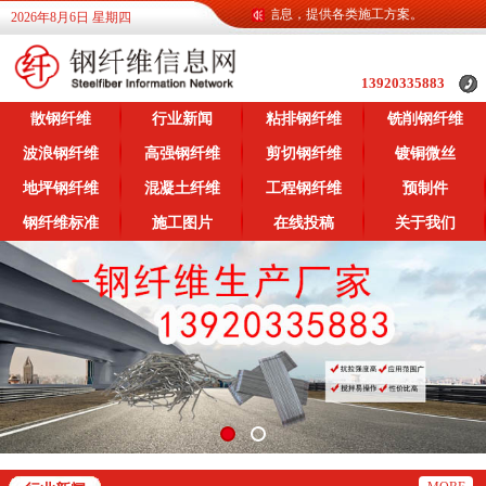
钢纤维信息网为广大客户提供各类钢纤维信息，提供各类施工方案。
2026年8月6日 星期四
13920335883
散钢纤维
行业新闻
粘排钢纤维
铣削钢纤维
波浪钢纤维
高强钢纤维
剪切钢纤维
镀铜微丝
地坪钢纤维
混凝土纤维
工程钢纤维
预制件
钢纤维标准
施工图片
在线投稿
关于我们