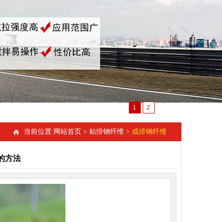
1
2
当前位置:
网站首页
>
粘排钢纤维
>
成排钢纤维
的方法