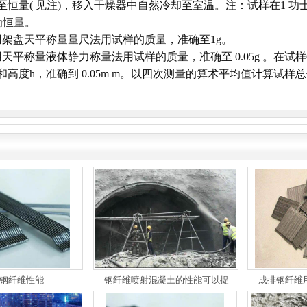
至恒量( 见注)，移入干燥器中自然冷却至室温。注：试样在1 功士
为恒量。
盘天平称量量尺法用试样的质量，准确至1g。
平称量液体静力称量法用试样的质量，准确至 0.05g 。在试
 和高度h，准确到 0.05m m。以四次测量的算术平均值计算试样总体积 
钢纤维性能
钢纤维喷射混凝土的性能可以提
成排钢纤维