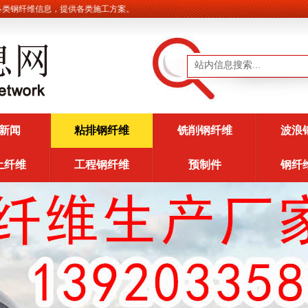
纤维信息，提供各类施工方案。
新闻
粘排钢纤维
铣削钢纤维
波浪
土纤维
工程钢纤维
预制件
钢纤