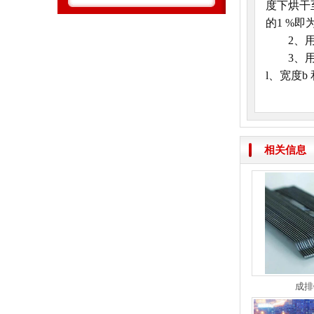
度下烘干
的1 %即
2、用架
3、用天
l、宽度b
相关信息
成排